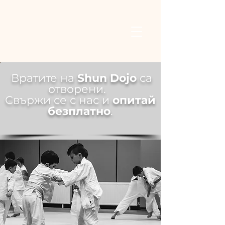
Вратите на
Shun Dojo
са
отворени.
Свържи се с нас и
опитай
безплатно
.