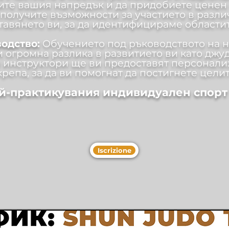
ите вашия напредък и да придобиете ценен 
 получите възможности за участието в разл
авянето ви, за да идентифицираме областит
водство:
Обучението под ръководството на 
 огромна разлика в развитието ви като джуд
 инструктори ще ви предоставят персонали
крепа, за да ви помогнат да постигнете целит
ай-практикувания индивидуален спорт 
Iscrizione