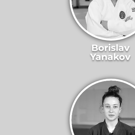
Borislav
Yanakov