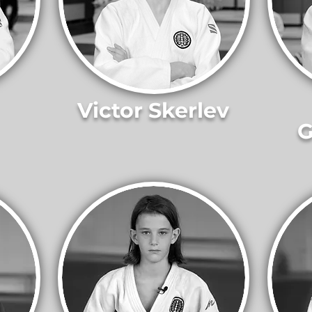
Victor Skerlev
G