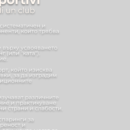
di un club
 систематичен и
ненти, които трябва
е върху усвояването
 (или "ката").
ие.
рт, който изисква
вки, за да изградим
диционните
.
изучават различните
ание и практикуване
и страни и слабости.
спаринги за
реност и