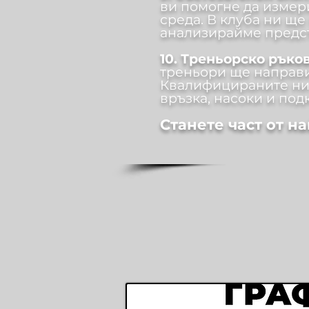
ви помогне да измер
среда. В клуба ни ще
анализирайме предст
10. Треньорско ръко
треньори ще направи
Квалифицираните ни
връзка, насоки и под
Станете част от н