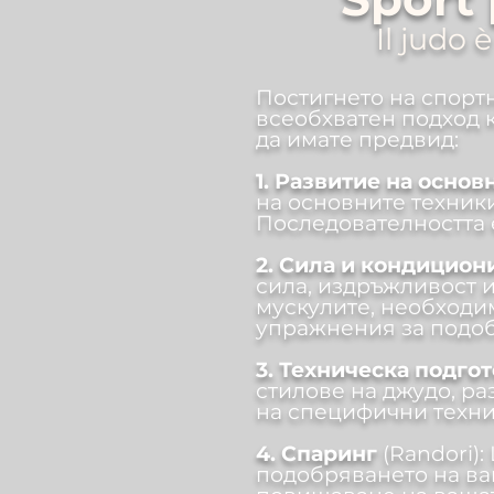
Il judo 
Постигнето на спорт
всеобхватен подход 
да имате предвид:
1. Развитие на осно
на основните техники,
Последователността 
2. Сила и кондицион
сила, издръжливост 
мускулите, необходи
упражнения за подоб
3. Техническа подго
стилове на джудо, ра
на специфични техни
4. Спаринг
(Randori):
подобряването на ва