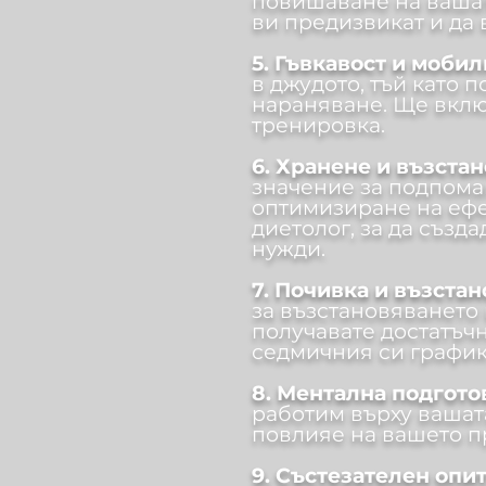
повишаване на вашата
ви предизвикат и да 
5. Гъвкавост и мобил
в джудото, тъй като 
нараняване. Ще вклю
тренировка.
6. Хранене и възста
значение за подпома
оптимизиране на ефе
диетолог, за да създ
нужди.
7. Почивка и възста
за възстановяването 
получавате достатъчн
седмичния си график
8. Ментална подгото
работим върху вашата
повлияе на вашето п
9. Състезателен опи