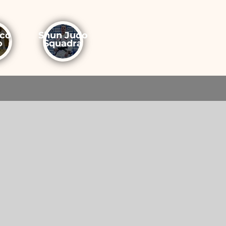
ico
Shun Judo
o
Squadra