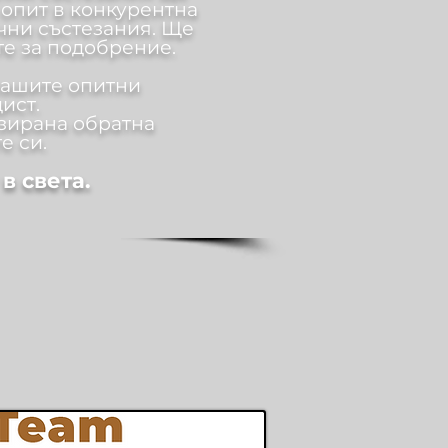
опит в конкурентна
ични състезания. Ще
е за подобрение.
нашите опитни
ист.
зирана обратна
е си.
в света.