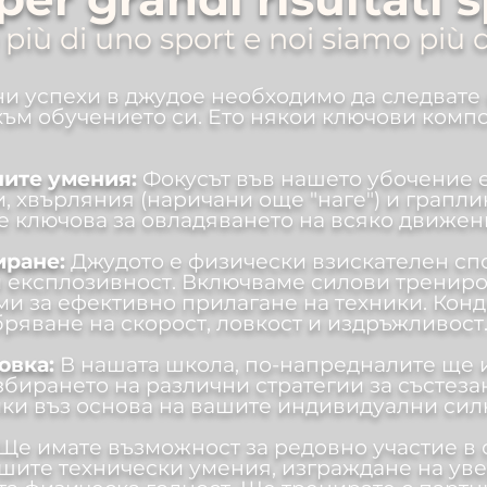
è più di uno sport e noi siamo più 
ни успехи в джудое необходимо да следвате
към обучението си. Ето някои ключови компо
вните умения:
Фокусът във нашето убочение 
 хвърляния (наричани още "наге") и граплинг
е ключова за овладяването на всяко движен
иране:
Джудото е физически взискателен спо
и експлозивност. Включваме силови трениро
ми за ефективно прилагане на техники. Кон
ряване на скорост, ловкост и издръжливост
товка:
В нашата школа, по-напредналите ще 
збирането на различни стратегии за състез
ки въз основа на вашите индивидуални силн
Ще имате възможност за редовно участие в 
шите технически умения, изграждане на уве