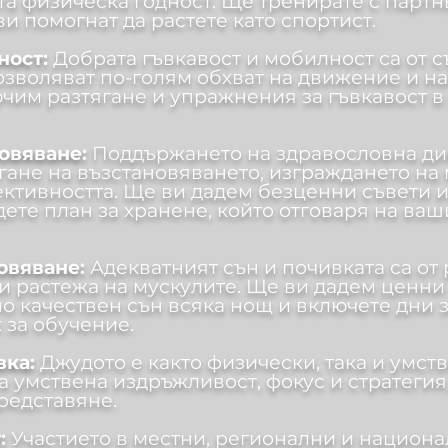
 физическа годност. Ще тренирате с партнь
ви помогнат да растете като спортист.
ност:
Добрата гъвкавост и мобилност са от 
позволяват по-голям обхват на движение и н
чим разтягане и упражнения за гъвкавост в
новяване:
Поддържането на здравословна ди
гане на възстановяването, изграждането на 
ктивността. Ще ви дадем безценни съвети и
адете план за хранене, който отговаря на в
новяване:
Адекватният сън и почивката са о
и растежа на мускулите. Ще ви дадем ценни 
о качествен сън всяка нощ и включете дни з
 за обучение.
вка:
Джудото е както физически, така и умст
 умствена издръжливост, фокус и стратегия,
редставяне.
т:
Участието в местни, регионални и национ