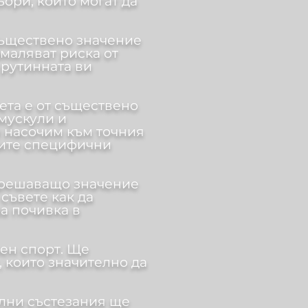
ори, които могат да
съществено значение
амаляват риска от
 рутинната ви
ета е от съществено
мускули и
 насочим към точния
ашите специфични
т решаващо значение
съвете как да
а почивка в
вен спорт. Ще
 които значително да
ални състезания ще