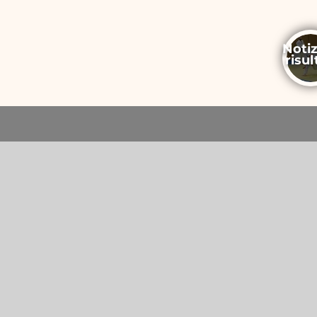
Notiz
risul