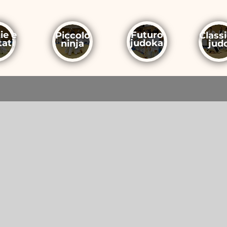
ie e
Futuro
Piccolo
Class
tati
judoka
ninja
jud