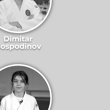
Dimitar
ospodinov