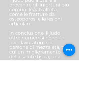
il judo può aiutare a
prevenire gli infortuni più
comuni legati all'età,
come le fratture da
osteoporosi e le lesioni
articolari.
In conclusione, il judo
offre numerosi benefici
per i lavoratori e le
persone di mezza età, tra
cui un miglioramento
della salute fisica, una
riduzione dello stress, un
miglioramento delle
funzioni cognitive, un
maggiore coinvolgimento
sociale, una maggiore
autostima e disciplina. La
pratica di questo sport
può contribuire a uno
stile di vita più sano e
appagante.