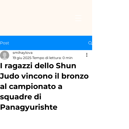
Post
smihaylova
19 giu 2025
Tempo di lettura: 0 min
I ragazzi dello Shun
Judo vincono il bronzo
al campionato a
squadre di
Panagyurishte