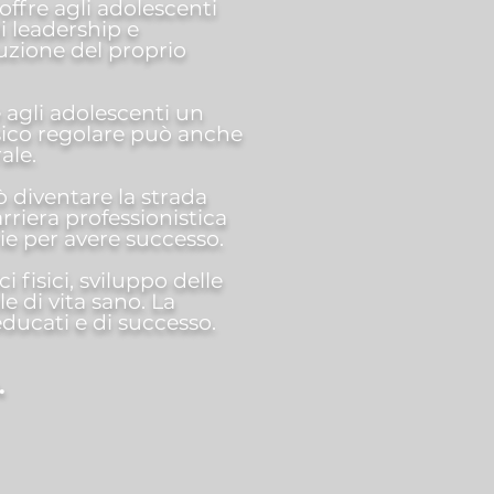
 offre agli adolescenti
i leadership e
uzione del proprio
 agli adolescenti un
fisico regolare può anche
ale.
ò diventare la strada
rriera professionistica
ie per avere successo.
 fisici, sviluppo delle
e di vita sano. La
educati e di successo.
.