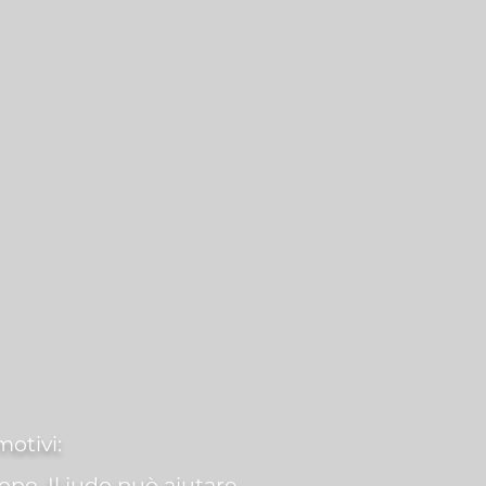
motivi:
ppo. Il judo può aiutare