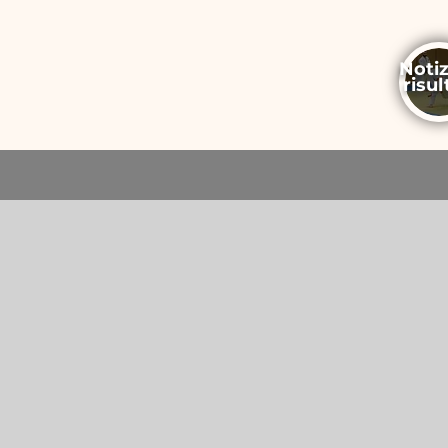
Notiz
risul