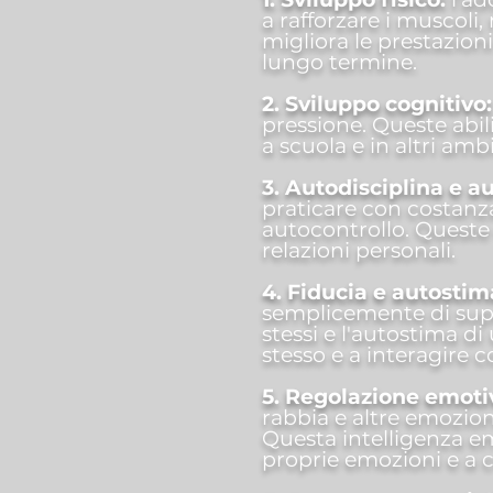
a rafforzare i muscoli,
migliora le prestazion
lungo termine.
2. Sviluppo cognitivo
pressione. Queste abili
a scuola e in altri ambit
3. Autodisciplina e a
praticare con costanza
autocontrollo. Queste q
relazioni personali.
4. Fiducia e autostim
semplicemente di supe
stessi e l'autostima d
stesso e a interagire c
5. Regolazione emoti
rabbia e altre emozio
Questa intelligenza em
proprie emozioni e a c