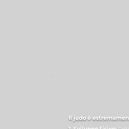
Il judo è estremamen
1. Sviluppo fisico:
l'ad