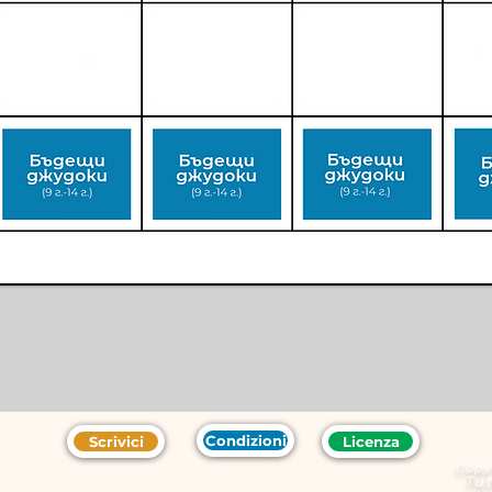
Condizioni
Scrivici
Licenza
Copy
Tut