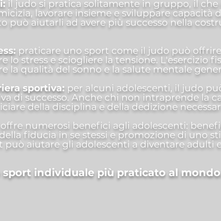
i:
il judo si pratica solitamente in gruppo, il che
micizia, lavorare insieme e sviluppare capacità d
 può aiutarli ad avere più successo nella costr
ess:
praticare uno sport come il judo può offrire
 lo stress e sciogliere la tensione. L'esercizio 
re la qualità del sonno e la salute mentale gener
riera sportiva:
per alcuni adolescenti, il judo pu
iva di successo. Anche chi non intraprende la ca
are della disciplina e della dedizione necessar
 offre numerosi benefici agli adolescenti: benefici
della fiducia in se stessi e promozione di uno stil
t può aiutare gli adolescenti a diventare adulti 
 sport individuale più praticato al mondo