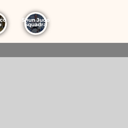
ico
Shun Judo
o
Squadra