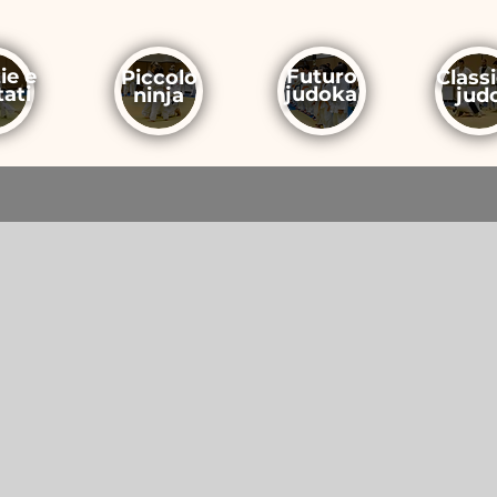
ie e
Futuro
Piccolo
Class
tati
judoka
ninja
jud