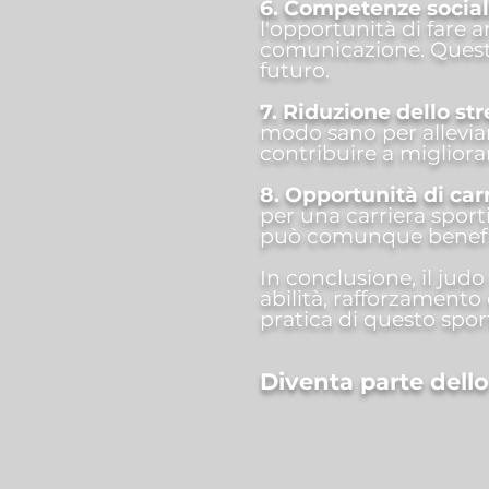
6. Competenze social
l'opportunità di fare a
comunicazione. Questo
futuro.
7. Riduzione dello str
modo sano per alleviare
contribuire a migliora
8. Opportunità di car
per una carriera sport
può comunque benefici
In conclusione, il judo
abilità, rafforzamento 
pratica di questo spor
Diventa parte dello