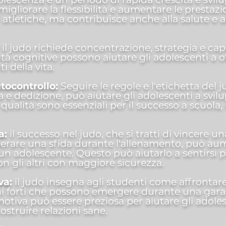
 migliorare la flessibilità e aumentare le prestaz
i atletiche, ma contribuisce anche alla salute e 
:
il judo richiede concentrazione, strategia e cap
tà cognitive possono aiutare gli adolescenti a ot
i della vita.
utocontrollo:
Seguire le regole e l'etichetta del 
 e dedizione, può aiutare gli adolescenti a svil
ualità sono essenziali per il successo a scuola, 
a:
il successo nel judo, che si tratti di vincere un
rare una sfida durante l'allenamento, può aume
i un adolescente. Questo può aiutarlo a sentirsi 
on gli altri con maggiore sicurezza.
va:
il judo insegna agli studenti come affrontare 
ni forti che possono emergere durante una gara
otiva può essere preziosa per aiutare gli adolesc
ostruire relazioni sane.