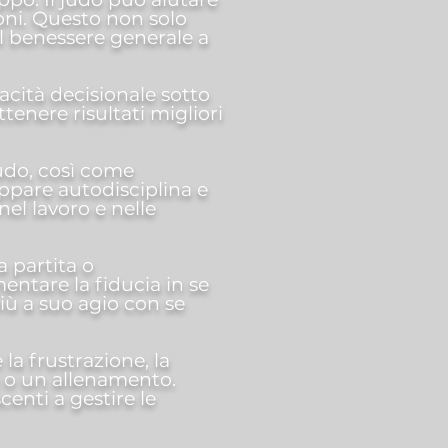
ioni. Questo non solo
al benessere generale a
acità decisionale sotto
tenere risultati migliori
judo, così come
uppare autodisciplina e
nel lavoro e nelle
a partita o
ntare la fiducia in se
più a suo agio con se
la frustrazione, la
 o un allenamento.
enti a gestire le