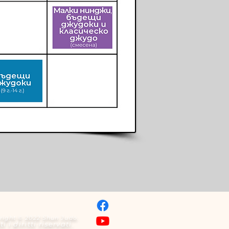
right © 2022 Shun Judo.
ti i diritti riservati.