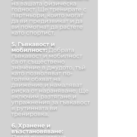
на вашата физическа
годност. Ще тренирате с
партньори, които могат
да ви предизвикат и да
ви помогнат да растете
като спортист.
5. Гъвкавост и
мобилност:
Добрата
гъвкавост и мобилност
са от съществено
значение в джудото, тъй
като позволяват по-
голям обхват на
движение и намаляват
риска от нараняване. Ще
включим разтягане и
упражнения за гъвкавост
в рутинната ви
тренировка.
6. Хранене и
възстановяване: