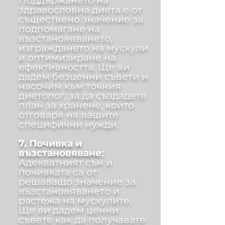
Поддържането на
здравословна диета е от
съществено значение за
подпомагане на
възстановяването,
изграждането на мускули
и оптимизиране на
ефективността. Ще ви
дадем безценни съвети и
насочим към точния
диетолог, за да създадете
план за хранене, който
отговаря на вашите
специфични нужди.
7. Почивка и
възстановяване:
Адекватният сън и
почивката са от
решаващо значение за
възстановяването и
растежа на мускулите.
Ще ви дадем ценни
съвете как да получавате