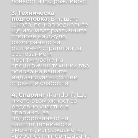
ловкост и издръжливост.
3. Техническа
подготовка:
В нашата
школа, по-напредналите
ще изучават различните
стилове на джудо,
разбирането на
различни стратегии за
състезание и
практикуване на
специфични техники въз
основа на вашите
индивидуални силни
страни и слабости.
4. Спаринг
(Randori):
Ще
имате възможност за
редовно участие в
спаринги за
подобряването на
вашите технически
умения, изграждане на
увереност и повишаване