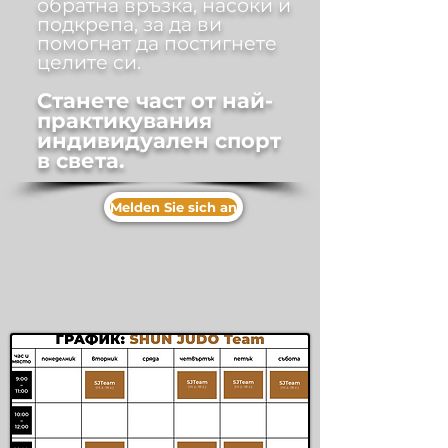
обратна връзка, насоки и
подкрепа, за да ви
помогнат да постигнете
целите си.
Станете част от най-
практикувания
индивидуален спорт
в света.
Melden Sie sich an