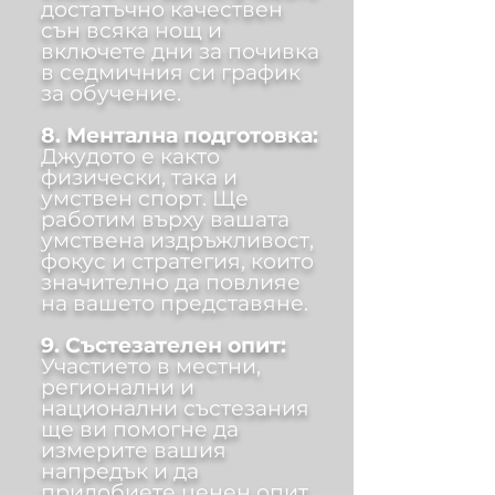
достатъчно качествен
сън всяка нощ и
включете дни за почивка
в седмичния си график
за обучение.
8. Ментална подготовка:
Джудото е както
физически, така и
умствен спорт. Ще
работим върху вашата
умствена издръжливост,
фокус и стратегия, които
значително да повлияе
на вашето представяне.
9. Състезателен опит:
Участието в местни,
регионални и
национални състезания
ще ви помогне да
измерите вашия
напредък и да
придобиете ценен опит