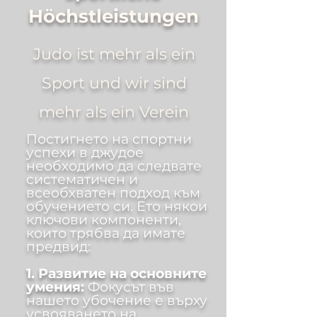
Höchstleistungen
Judo ist mehr als ein
Sport und wir sind
mehr als ein Verein
Постигнето на спортни
успехи в джудое
необходимо да следвате
систематичен и
всеобхватен подход към
обучението си. Ето някои
ключови компоненти,
които трябва да имате
предвид:
1. Развитие на основните
умения:
Фокусът във
нашето убочение е върху
усвояването на