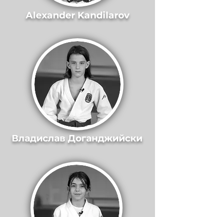
Alexander Kandilarov
Владислав Доганджийски