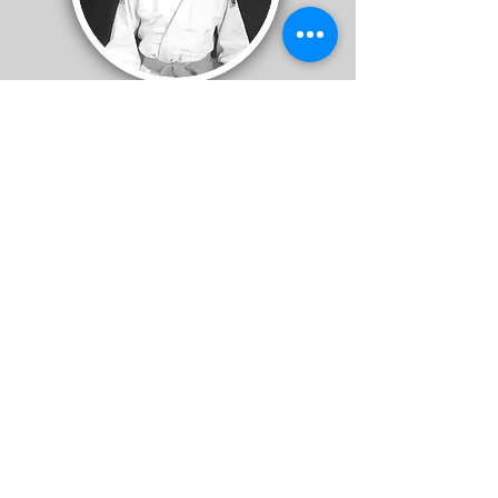
Alexandra
Vecheva
Kaloyan
Marinov