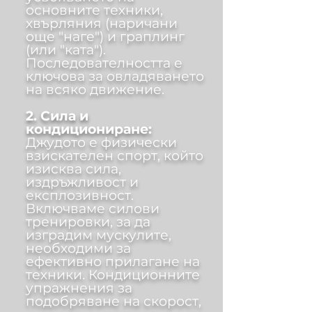
основните техники,
хвърляния (наричани
още "наге") и граплинг
(или "ката").
Последователността е
ключова за овладяването
на всяко движение.
2. Сила и
кондициониране:
Джудото е физически
взискателен спорт, който
изисква сила,
издръжливост и
експлозивност.
Включваме силови
тренировки, за да
изградим мускулите,
необходими за
ефективно прилагане на
техники. Кондиционните
упражнения за
подобряване на скорост,