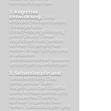
Wohlbefinden bei.
2. Kognitive
Entwicklung:
Judo
erfordert Konzentration,
Strategie und
Entscheidungsfindung
unter Druck. Diese
kognitiven Fähigkeiten
können Jugendlichen
helfen, in der Schule und
in anderen
Lebensbereichen bessere
Leistungen zu erbringen.
3. Selbstdisziplin und
Selbstkontrolle: Das
Befolgen der Judo-
Regeln und der Etikette
sowie konsequentes und
engagiertes Training
können Jugendlichen
helfen, Selbstdisziplin und
Selbstkontrolle zu