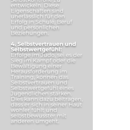
entwickeln. Diese
Eigenschaften sind
unerlässlich für den
Erfolg in Schule, Beruf
und persönlichen
Beziehungen.
4. Selbstvertrauen und
Selbstwertgefühl:
Erfolge im Judo, sei es der
Sieg im Kampf oder die
Bewältigung einer
Herausforderung im
Training, können das
Selbstvertrauen und
Selbstwertgefühl eines
Jugendlichen stärken.
Dies kann dazu beitragen,
dass er sich in seiner Haut
wohler fühlt und
selbstbewusster mit
anderen umgeht.