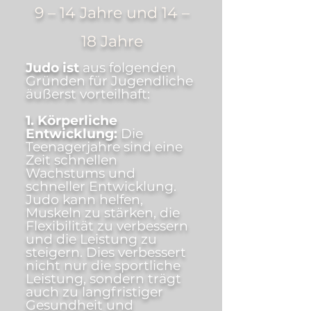
9 – 14 Jahre und 14 –
18 Jahre
Judo ist
aus folgenden
Gründen für Jugendliche
äußerst vorteilhaft:
1. Körperliche
Entwicklung:
Die
Teenagerjahre sind eine
Zeit schnellen
Wachstums und
schneller Entwicklung.
Judo kann helfen,
Muskeln zu stärken, die
Flexibilität zu verbessern
und die Leistung zu
steigern. Dies verbessert
nicht nur die sportliche
Leistung, sondern trägt
auch zu langfristiger
Gesundheit und