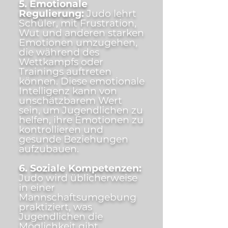
5. Emotionale
Regulierung:
Judo lehrt
Schüler, mit Frustration,
Wut und anderen starken
Emotionen umzugehen,
die während des
Wettkampfs oder
Trainings auftreten
können. Diese emotionale
Intelligenz kann von
unschätzbarem Wert
sein, um Jugendlichen zu
helfen, ihre Emotionen zu
kontrollieren und
gesunde Beziehungen
aufzubauen.
6. Soziale Kompetenzen:
Judo wird üblicherweise
in einer
Mannschaftsumgebung
praktiziert, was
Jugendlichen die
Möglichkeit gibt,