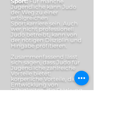
Sport:
Für manche
Jugendliche kann Judo
der Weg zu einer
erfolgreichen
Sportkarriere sein. Auch
wer nicht professionell
Judo betreibt, kann von
der nötigen Disziplin und
Hingabe profitieren.
Zusammenfassend lässt
sich sagen, dass Judo für
Jugendliche zahlreiche
Vorteile bietet:
körperliche Vorteile, die
Entwicklung von
Fähigkeiten, die Stärkung
des Selbstvertrauens und
die Förderung eines
gesunden Lebensstils. Die
Ausübung dieses Sports
kann Jugendlichen
helfen, zu wohlerzogenen
und erfolgreichen