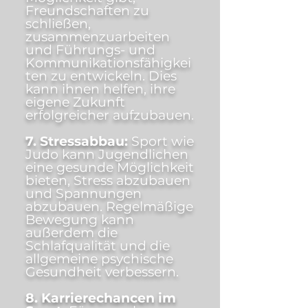
Freundschaften zu
schließen,
zusammenzuarbeiten
und Führungs- und
Kommunikationsfähigkei
ten zu entwickeln. Dies
kann ihnen helfen, ihre
eigene Zukunft
erfolgreicher aufzubauen.
7. Stressabbau:
Sport wie
Judo kann Jugendlichen
eine gesunde Möglichkeit
bieten, Stress abzubauen
und Spannungen
abzubauen. Regelmäßige
Bewegung kann
außerdem die
Schlafqualität und die
allgemeine psychische
Gesundheit verbessern.
8. Karrierechancen im