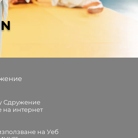
UN
жение
у Сдружение
 на интернет
използване на Уеб