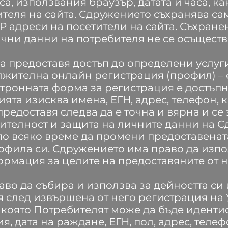
а, използвания браузър, датата и часа, как
ителя на сайта. Сдружението съхранява са
 адреси на посетители на сайта. Съхране
ични данни на потребителя не се осъществ
 предоставя достъп до определени услуги
лжителна онлайн регистрация (профил) –
ктронната форма за регистрация е достъпн
ията изисква имена, ЕГН, адрес, телефон,
редоставя следва да е точна и вярна и се
ителност и защита на личните данни на С
по всяко време да промени предоставена
рофила си. Сдружението има право да изп
рмация за целите на предоставяните от н
во да събира и използва за дейността с
 след извършена от него регистрация на У
 която Потребителят може да бъде идент
, дата на раждане, ЕГН, пол, адрес, теле