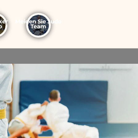
ker
Meiden Sie Judo
o
Team