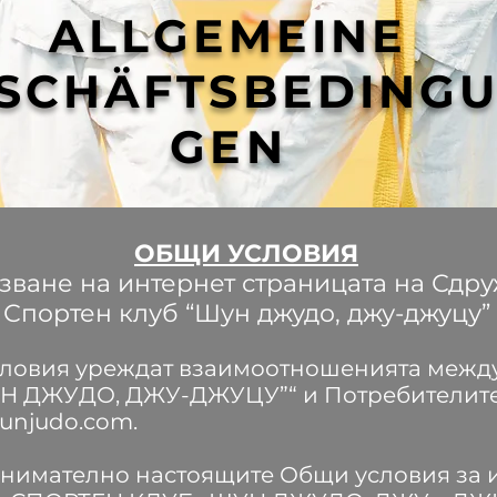
ALLGEMEINE
SCHÄFTSBEDING
GEN
ОБЩИ УСЛОВИЯ
зване на интернет страницата на
Сдру
Спортен клуб “Шун джудо, джу-джуцу”
ловия уреждат взаимоотношенията межд
Н ДЖУДО, ДЖУ-ДЖУЦУ”“ и Потребителите
unjudo.com
.
внимателно настоящите Общи условия за 