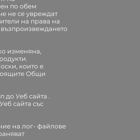
лен по обем
че не се увреждат
ители на права на
и възпроизвеждането
ко изменяна,
родукти.
оски, които е
стоящите Общи
 до Уеб сайта .
еб сайта със
ие на лог- файлове
раняват