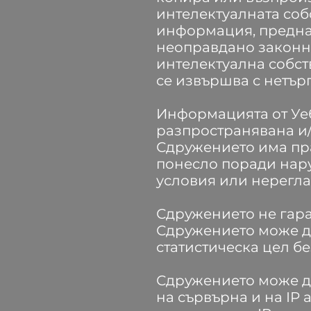
интелектуалната собс
информация, предназ
неоправдано законни
интелектуална собст
се извършва с нетърг
Информацията от Уеб
разпространявана и
Сдружението има пра
понесло поради нар
условия или нерегла
Сдружението не гара
Сдружението може д
статистическа цел б
Сдружението може д
на сървърна и на IP