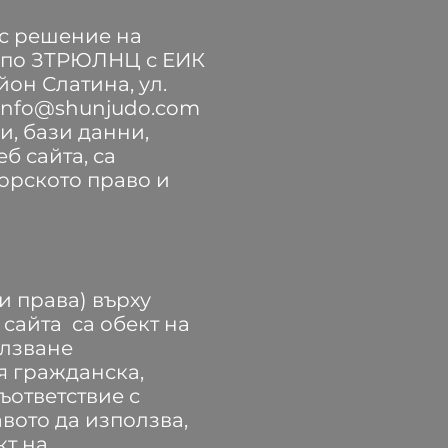
с решение на
но по ЗТРЮЛНЦ с ЕИК
йон Слатина, ул.
info@shunjudo.com
и, бази данни,
б сайта, са
торското право и
и права) върху
сайта са обект на
олзване
я гражданска,
ъответствие с
вото да използва,
кт на