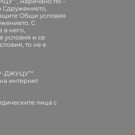
У““, наричано по –
а Сдружението,
оящите Общи условия
ужението. С
 в него,
е условия и се
словия, то не е
У-ДЖУЦУ”“
 на интернет
идическите лица с