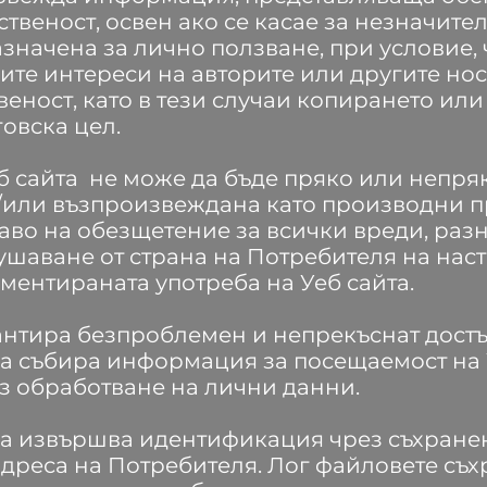
твеност, освен ако се касае за незначите
начена за лично ползване, при условие, 
те интереси на авторите или другите нос
веност, като в тези случаи копирането ил
овска цел.
 сайта не може да бъде пряко или непря
/или възпроизвеждана като производни п
во на обезщетение за всички вреди, разн
ушаване от страна на Потребителя на на
ментираната употреба на Уеб сайта.
нтира безпроблемен и непрекъснат достъп
а събира информация за посещаемост на У
ез обработване на лични данни.
а извършва идентификация чрез съхранен
 адреса на Потребителя. Лог файловете съх