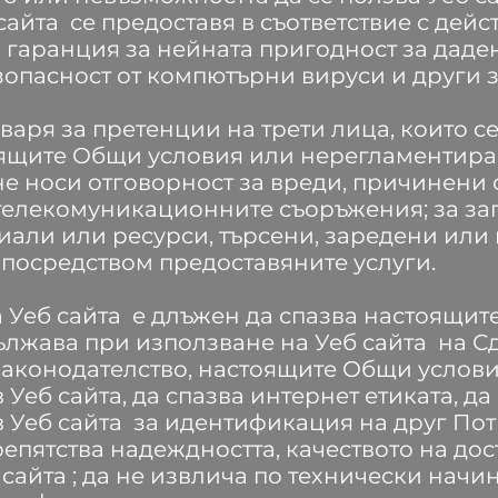
айта се предоставя в съответствие с дей
з гаранция за нейната пригодност за даден
опасност от компютърни вируси и други з
варя за претенции на трети лица, които се
ящите Общи условия или нерегламентиран
не носи отговорност за вреди, причинени 
 телекомуникационните съоръжения; за заг
иали или ресурси, търсени, заредени или
н посредством предоставяните услуги.
 Уеб сайта е длъжен да спазва настоящит
ължава при използване на Уеб сайта на С
законодателство, настоящите Общи услови
 Уеб сайта, да спазва интернет етиката, д
в Уеб сайта за идентификация на друг Пот
епятства надеждността, качеството на дос
сайта ; да не извлича по технически начи