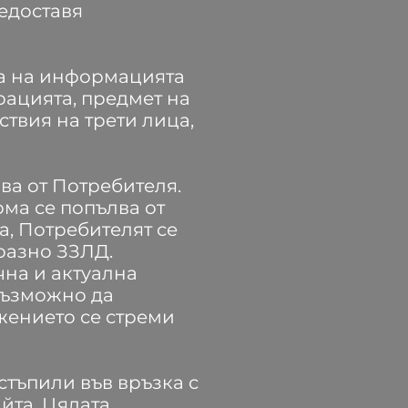
редоставя
та на информацията
рацията, предмет на
твия на трети лица,
ва от Потребителя.
ма се попълва от
, Потребителят се
бразно ЗЗЛД.
чна и актуална
възможно да
жението се стреми
стъпили във връзка с
йта. Цялата