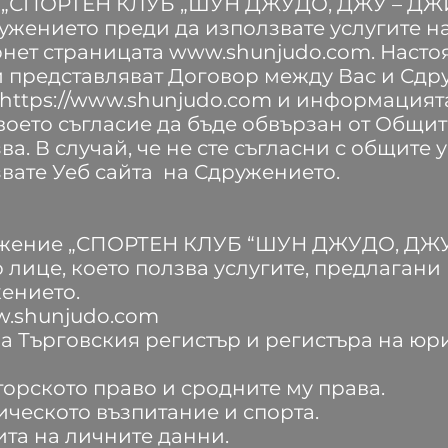
 „СПОРТЕН КЛУБ „ШУН ДЖУДО, ДЖУ – ДЖИЦ
ружението преди да използвате услугите н
рнет страницата
www.shunjudo.com
. Наст
и представляват Договор между Вас и Сдр
https://www.shunjudo.com
и информацията
воето съгласие да бъде обвързан от Общит
а. В случай, че не сте съгласни с общите у
вате Уеб сайта на Сдружението.
ружение „СПОРТЕН КЛУБ “ШУН ДЖУДО, ДЖ
 лице, което ползва услугите, предлагани
ението.
w.shunjudo.com
 Търговския регистър и регистъра на юр
торското право и сродните му права.
ическото възпитание и спорта.
ита на личните данни.