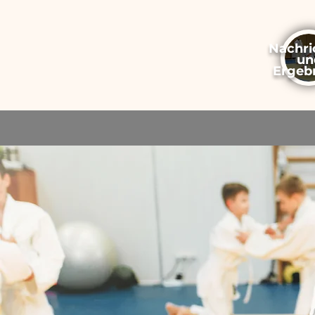
Nachri
un
Ergeb