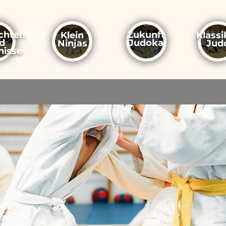
chten
Zukunft
Klein
Klassi
d
Judoka
Ninjas
Jud
nisse