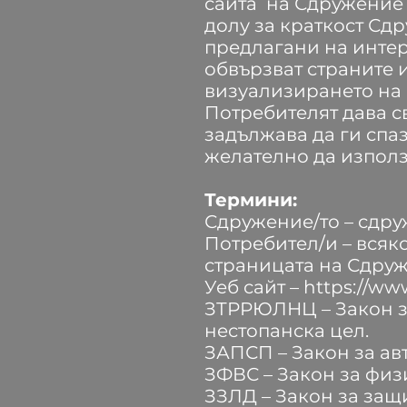
сайта на Сдружение
долу за краткост Сд
предлагани на инте
обвързват страните 
визуализирането на
Потребителят дава с
задължава да ги спазв
желателно да използ
Термини:
Сдружение/то – сд
Потребител/и – всяко
страницата на Сдруж
Уеб сайт –
https://ww
ЗТРРЮЛНЦ – Закон за
нестопанска цел.
ЗАПСП – Закон за ав
ЗФВС – Закон за физ
ЗЗЛД – Закон за защ