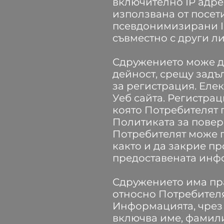
включително IP адрес
използвана от посет
псевдонимизирани IP
съвместно с други л
Сдружението може да
дейност, срещу задъ
за регистрация. Еле
Уеб сайта. Регистрац
която Потребителят п
Политиката за повер
Потребителят може 
както и да закрие п
предоставената инфо
Сдружението има пра
относно Потребителя
Информацията, чрез
включва име, фамилия