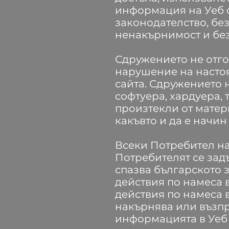
информация на Уеб с
законодателство, бе
ненакърнимост и без
Сдружението не отго
нарушение на насто
сайта. Сдружението 
софтуера, хардуера,
произтекли от матер
какъвто и да е начи
Всеки Потребител на
Потребителят се зад
спазва българското 
действия по намеса в
действия по намеса 
накърнява или възпр
информацията в Уеб 