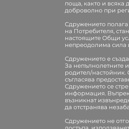
поща, както и всяка
доброволно при рег
Сдружението полага
на Потребителя, стан
настоящите Общи усл
непреодолима сила 
Сдружението е създа
За непълнолетните и
родител/настойник. 
съгласява предостав
Сдружението се стре
информация. Въпреки
възникнат извънредн
да отстранява незаб
Сдружението не отго
достъпа, използване