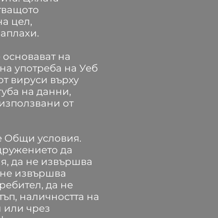
стващото
а цел,
аплахи.
 основават на
а употреба на Уеб
от вируси върху
уба на данни,
 използвани от
е Общи условия.
дружението да
я, да не извършва
а не извършва
ребител, да не
тъп, наличността на
н или чрез