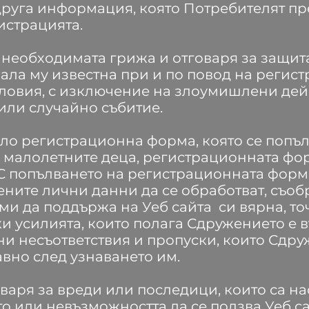
 друга информация, която Потребителят п
истрацията.
 необходимата грижа и отговаря за защи
ала му известна при и по повод на регист
овия, с изключение на злоумишлени дейс
или случайно събитие.
ло регистрационна форма, която се попъл
 малолетните деца, регистрационната фор
С попълването на регистрационната форма
ените лични данни да се обработват, съо
ми да поддържа на Уеб сайта си вярна, то
 усилията, които полага Сдружението е 
и несъответствия и пропуски, които Сдру
авно след узнаването им.
варя за вреди или последици, които са на
то или невъзможността да се ползва Уеб са