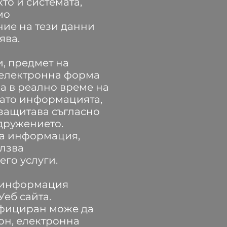
то и системата,
мо
ние на тези данни
ява.
, предмет на
 електронна форма
а в реално време на
 като информацията,
 защитава съгласно
дружението.
та информация,
олзва
его услуги.
и информация
еб сайта.
ифициран може да
фон, електронна