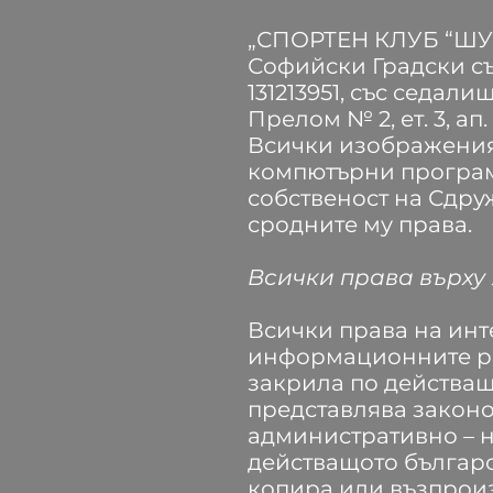
„СПОРТЕН КЛУБ “ШУ
Софийски Градски съ
131213951, със седал
Прелом № 2, ет. 3, ап. 
Всички изображения,
компютърни програми
собственост на Сдру
сродните му права.
Всички права върху 
Всички права на инт
информационните рес
закрила по действа
представлява законо
административно – н
действащото българс
копира или възпрои