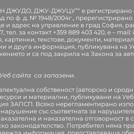
Н ДЖУДО, ДЖУ-ДЖУЦУ”“ е регистрирано 
д по ф. д. № 1948/2004г., пререгистрира
ище и адрес на управление в град София, ра
7, тел. за контакт +359 889 403 420, e – mail:
 картинки, текстове, документи, материал
 и друга информация, публикувана на Уе
жението и са под закрила на Закона за ав
Уеб сайта са запазени.
електуална собственост (авторско и сродн
урси и материални, публикувани на Уеб 
щия ЗАПСП. Всяко нерегламентирано изп
нарушение със съответната за нарушител
аказателна и наказателна отговорност в с
ко законодателство. Потребител няма пра
звежда информация, представляваща обе