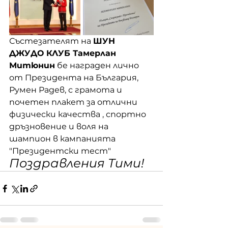
Състезателят на 
ШУН 
ДЖУДО КЛУБ Тамерлан 
Митюнин
 бе награден лично 
от Президента на България, 
Румен Радев, с грамота и 
почетен плакет за отлични 
физически качества , спортно 
дръзновение и воля на 
шампион в кампанията 
"Президентски тест"
Поздравления Тими!