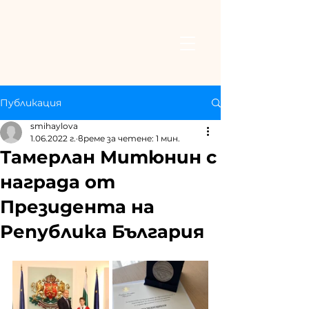
Публикация
smihaylova
1.06.2022 г.
време за четене: 1 мин.
Тамерлан Митюнин с
награда от
Президента на
Република България