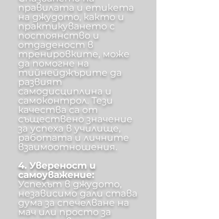
правилата и етикета
на джудото, както и
практикуването с
постоянство и
отдаденост в
тренировките, може
да помогне на
тийнейджърите да
развият
самодисциплина и
самоконтрол. Тези
качества са от
съществено значение
за успеха в училище,
работата и личните
взаимоотношения.
4. Увереност и
самоуважение:
Успехът в джудото,
независимо дали става
дума за спечелване на
мач или просто за