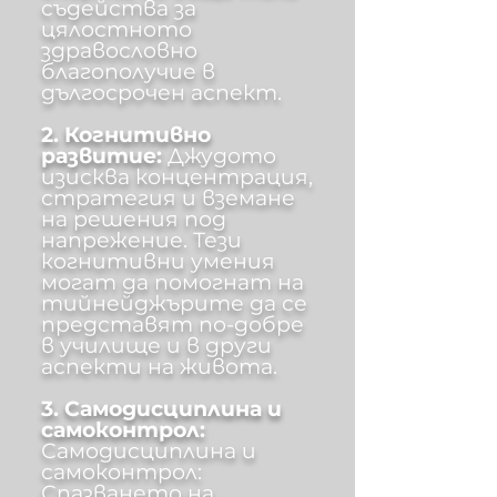
съдейства за
цялостното
здравословно
благополучие в
дългосрочен аспект.
2. Когнитивно
развитие:
Джудото
изисква концентрация,
стратегия и вземане
на решения под
напрежение. Тези
когнитивни умения
могат да помогнат на
тийнейджърите да се
представят по-добре
в училище и в други
аспекти на живота.
3. Самодисциплина и
самоконтрол:
Самодисциплина и
самоконтрол:
Спазването на