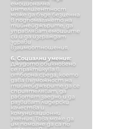
емоционална
интелигентност
може да бъде безценна
в подпомагането на
тийнейджърите, да
управляват емоциите
си и да изграждат
здрави
взаимоотношения.
6. Социални умения:
Джудото обикновено
се практикува в
отборна среда, което
дава възможност на
тийнейджърите да се
сприятеляват, да
работят заедно и да
развиват лидерски
качества и
комуникационни
умения. Това може да
им помогне да са по