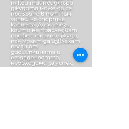
някои тийнейджъри
джудото може да се
превърне в път към
успешна спортна
кариера. Дори тези,
които не преследват
професионално джудо,
пак могат да извлекат
ползи от
дисциплината и
отдадеността,
необходими за успех.
В заключение, джудото
предлага множество
предимства за
тийнейджърите,
физически ползи,
развитие на умения,
изграждане на
увереност и
насърчаване на
здравословен начин на
живот. Участието в