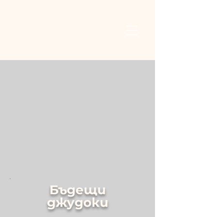
Бъдещи
джудоки