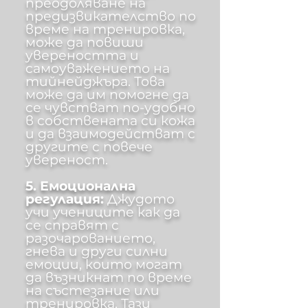
преодоляване на
предизвикателство по
време на тренировка,
може да повиши
увереността и
самоуважението на
тийнейджъра. Това
може да им помогне да
се чувстват по-удобно
в собствената си кожа
и да взаимодействат с
другите с повече
увереност.
5. Емоционална
регулация:
Джудото
учи учениците как да
се справят с
разочарованието,
гнева и други силни
емоции, които могат
да възникнат по време
на състезание или
тренировка. Тази