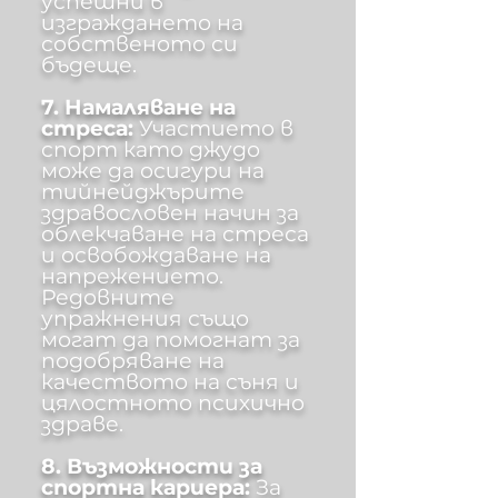
успешни в
изграждането на
собственото си
бъдеще.
7. Намаляване на
стреса:
Участието в
спорт като джудо
може да осигури на
тийнейджърите
здравословен начин за
облекчаване на стреса
и освобождаване на
напрежението.
Редовните
упражнения също
могат да помогнат за
подобряване на
качеството на съня и
цялостното психично
здраве.
8. Възможности за
спортна кариера:
За