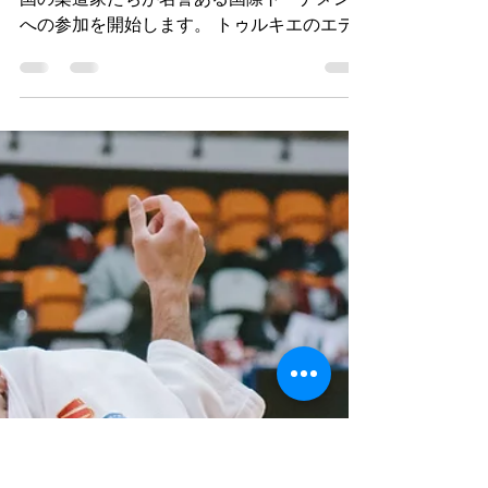
エディルネ国際柔道カップに出
場した私たちの代表者たち
本日、ブルガリア時間午前10時より、我が
国の柔道家たちが名誉ある国際トーナメント
への参加を開始します。 トゥルキエのエデ
ィルネ市で開催されたエディルネ国際柔道カ
ップ。 ギリシャ、ルーマニア、セルビア、
北マケドニア、モルドバ、モンテネグロ、コ
ソボ、ジョージアからの参加者が参加...