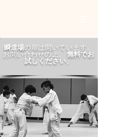
瞬道場
の扉は
開いています。
お問い合わせの上、
無料でお
試しください
。