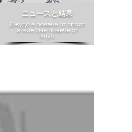
ニュースと結果
Джудо е повече от спорт
и ние сме повече от
клуб