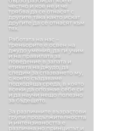
бързо разбират кое е
честно и кое не и че
трябва да се отнасят с
другите така както искат
другите да се отнасят към
тях.
Работата на нас –
треньорите е освен на
джудо умения, да ги учим
и на правилата за
поведение в залата и
етикета на джудо, да
следим за спазването му,
с което създаваме
подходяща среда, в която
всеки да опознае себе си
и да научи нещо полезно
за бъдещето.
За различните възрастови
групи продължителността
и интензивността е
различна но принципът и