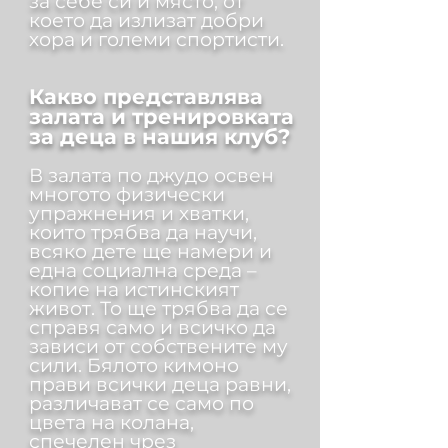
за себе си и място, от
което да излизат добри
хора и големи спортисти.
Какво представлява
залата и тренировката
за деца в нашия клуб?
В залата по джудо освен
многото физически
упражнения и хватки,
които трябва да научи,
всяко дете ще намери и
една социална среда –
копие на истинският
живот. То ще трябва да се
справя само и всичко да
зависи от собствените му
сили. Бялото кимоно
прави всички деца равни,
различават се само по
цвета на колана,
спечелен чрез