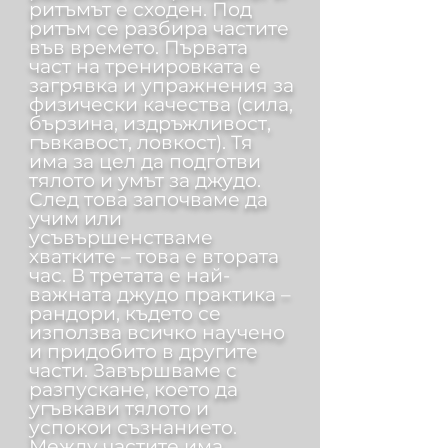
ритъмът е сходен. Под
ритъм се разбира частите
във времето. Първата
част на тренировката е
загрявка и упражнения за
физически качества (сила,
бързина, издръжливост,
гъвкавост, ловкост). Тя
има за цел да подготви
тялото и умът за джудо.
След това започваме да
учим или
усъвършенстваме
хватките – това е втората
час. В третата е най-
важната джудо практика –
рандори, където се
използва всичко научено
и придобито в другите
части. Завършваме с
разпускане, което да
угъвкави тялото и
успокои съзнанието.
Между частите има