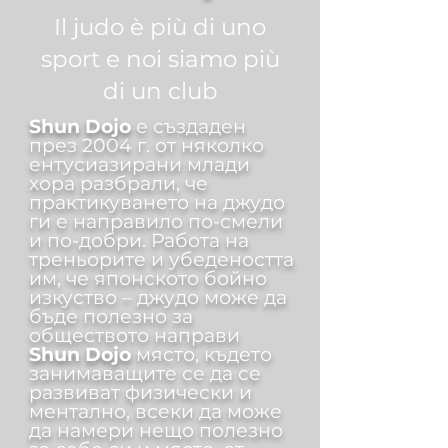
Il judo è più di uno
sport e noi siamo più
di un club
Shun Dojo
е създаден
през 2004 г. от няколко
ентусиазирани млади
хора разбрали, че
практикуването на джудо
ги е направило по-смели
и по-добри. Работа на
треньорите и убедеността
им, че японското бойно
изкуство – джудо може да
бъде полезно за
обществото направи
Shun Dojo
място, където
занимаващите се да се
развиват физически и
ментално, всеки да може
да намери нещо полезно