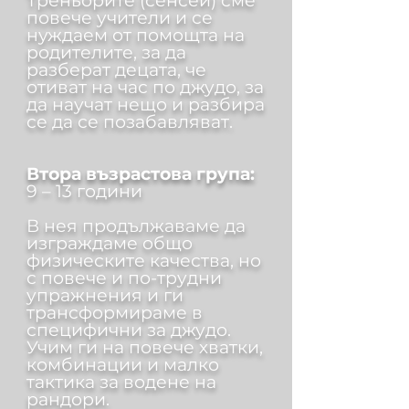
Треньорите (сенсей) сме
повече учители и се
нуждаем от помощта на
родителите, за да
разберат децата, че
отиват на час по джудо, за
да научат нещо и разбира
се да се позабавляват.
Втора възрастова група:
9 – 13 години
В нея продължаваме да
изграждаме общо
физическите качества, но
с повече и по-трудни
упражнения и ги
трансформираме в
специфични за джудо.
Учим ги на повече хватки,
комбинации и малко
тактика за водене на
рандори.