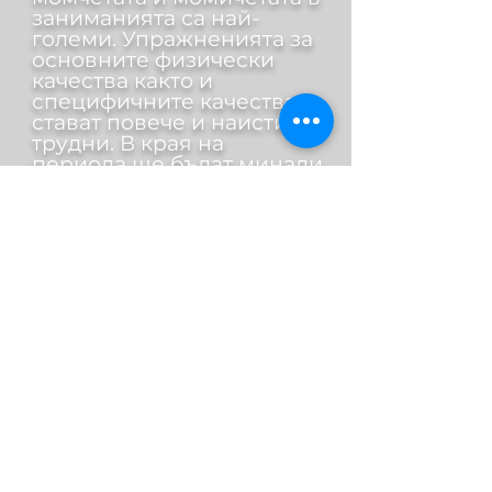
заниманията са най-
големи. Упражненията за
основните физически
качества както и
специфичните качества
стават повече и наистина
трудни. В края на
периода ще бъдат минали
всички хватки до черен
колан. Всеки от тях ще е
получил своя колан в
зависимост от уменията,
които е придобил. Тук ги
учим много комбинации,
тактика, борба на захват,
ритъм на атаките и
цялостна стратегия в
рандорито. Изграждаме
стил, съобразен с личните
качества и характер на
всеки джудист.
В края на тази възрастова