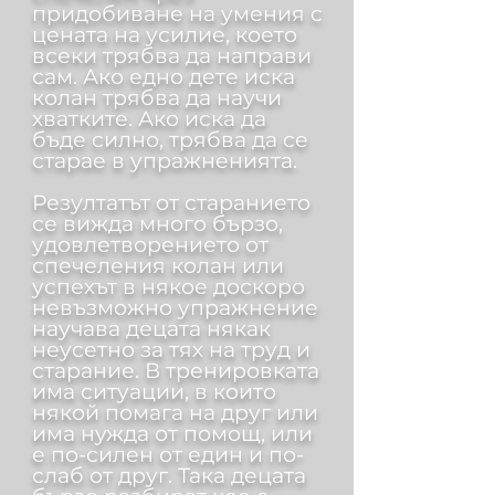
придобиване на умения с
цената на усилие, което
всеки трябва да направи
сам. Ако едно дете иска
колан трябва да научи
хватките. Ако иска да
бъде силно, трябва да се
старае в упражненията.
Резултатът от старанието
се вижда много бързо,
удовлетворението от
спечеления колан или
успехът в някое доскоро
невъзможно упражнение
научава децата някак
неусетно за тях на труд и
старание. В тренировката
има ситуации, в които
някой помага на друг или
има нужда от помощ, или
е по-силен от един и по-
слаб от друг. Така децата