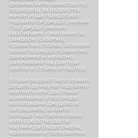
физическите качества по
подходящ за възрастта
начин и ще придобият
първите си джудо умения.
Под джудо умения
разбираме – желание за
рандори (схватка),
правилна стойка, основен
захват в джудо, правилно
движение и начално
разучаване на две-три
хватки в стойка и партер.
В тази възраст не е нужно
децата да научат идеално
хватките или да станат
шампиони, а по-скоро
използваме джудото и
ситуациите, в които
попадат на тренировка,
като средство да ги
научим да бъдат смели,
креативни и толерантни.