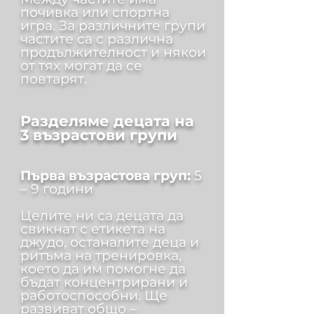
почивка или спортна
игра. За различните групи
частите са с различна
продължителност и някои
от тях могат да се
повтарят.
Разделяме децата на
3 възрастови групи
Първа възрастова груп:
5
– 9 години
Целите ни са децата да
свикнат с етикета на
джудо, останалите деца и
ритъма на тренировка,
което да им помогне да
бъдат концентрирани и
работоспособни. Ще
развиват общо –