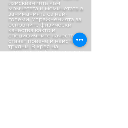
изискванията към
момчетата и момичетата в
заниманията са най-
големи. Упражненията за
основните физически
качества както и
специфичните качества
стават повече и наистина
трудни. В края на
периода ще бъдат минали
всички хватки до черен
колан. Всеки от тях ще е
получил своя колан в
зависимост от уменията,
които е придобил. Тук ги
учим много комбинации,
тактика, борба на захват,
ритъм на атаките и
цялостна стратегия в
рандорито. Изграждаме
стил, съобразен с личните
качества и характер на
всеки джудист.