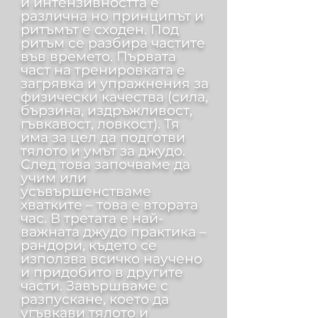
и интензивността е
различна но принципът и
ритъмът е сходен. Под
ритъм се разбира частите
във времето. Първата
част на тренировката е
загрявка и упражнения за
физически качества (сила,
бързина, издръжливост,
гъвкавост, ловкост). Тя
има за цел да подготви
тялото и умът за джудо.
След това започваме да
учим или
усъвършенстваме
хватките – това е втората
час. В третата е най-
важната джудо практика –
рандори, където се
използва всичко научено
и придобито в другите
части. Завършваме с
разпускане, което да
угъвкави тялото и