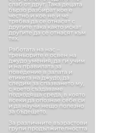
слаб от друг. Така децата
бързо разбират кое е
честно и кое не и че
трябва да се отнасят с
другите така както искат
другите да се отнасят към
тях.
Работата на нас –
треньорите е освен на
джудо умения, да ги учим
и на правилата за
поведение в залата и
етикета на джудо, да
следим за спазването му,
с което създаваме
подходяща среда, в която
всеки да опознае себе си
и да научи нещо полезно
за бъдещето.
За различните възрастови
групи продължителността