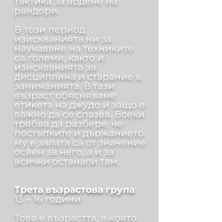
тактика за водене на
рандори.
В този период
изискванията ни за
научаване на техниките
са големи, както и
изискванията за
дисциплина и старание в
заниманията. В тази
възраст обясняваме
етикета на джудо и защо е
важно да се спазва. Всеки
трябва да разбере, че
постъпките и държанието
му в залата са от значение
освен за него, а и за
всички останали там.
Трета възрастова група
:
13 – 16 години
Това е възрастта, в която