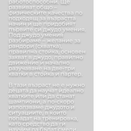
работоспособни. Ще
развиват общо –
физическите качества по
подходящ за възрастта
начин и ще придобият
първите си джудо умения.
Под джудо умения
разбираме – желание за
рандори (схватка),
правилна стойка, основен
захват в джудо, правилно
движение и начално
разучаване на две-три
хватки в стойка и партер.
В тази възраст не е нужно
децата да научат идеално
хватките или да станат
шампиони, а по-скоро
използваме джудото и
ситуациите, в които
попадат на тренировка,
като средство да ги
научим да бъдат смели,