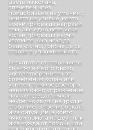
цвета на колана,
спечелен чрез
придобиване на умения с
цената на усилие, което
всеки трябва да направи
сам. Ако едно дете иска
колан трябва да научи
хватките. Ако иска да
бъде силно, трябва да се
старае в упражненията.
Резултатът от старанието
се вижда много бързо,
удовлетворението от
спечеления колан или
успехът в някое доскоро
невъзможно упражнение
научава децата някак
неусетно за тях на труд и
старание. В тренировката
има ситуации, в които
някой помага на друг или
има нужда от помощ, или
е по-силен от един и по-