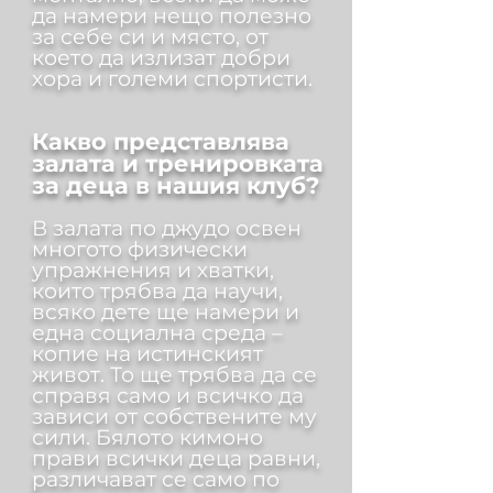
да намери нещо полезно
за себе си и място, от
което да излизат добри
хора и големи спортисти.
Какво представлява
залата и тренировката
за деца в нашия клуб?
В залата по джудо освен
многото физически
упражнения и хватки,
които трябва да научи,
всяко дете ще намери и
една социална среда –
копие на истинският
живот. То ще трябва да се
справя само и всичко да
зависи от собствените му
сили. Бялото кимоно
прави всички деца равни,
различават се само по