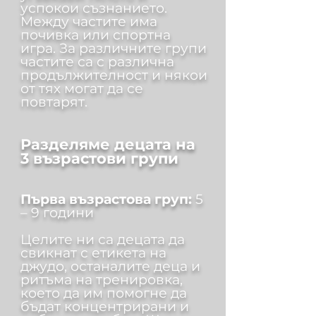
успокои съзнанието.
Между частите има
почивка или спортна
игра. За различните групи
частите са с различна
продължителност и някои
от тях могат да се
повтарят.
Разделяме децата на
3 възрастови групи
Първа възрастова груп:
5
– 9 години
Целите ни са децата да
свикнат с етикета на
джудо, останалите деца и
ритъма на тренировка,
което да им помогне да
бъдат концентрирани и