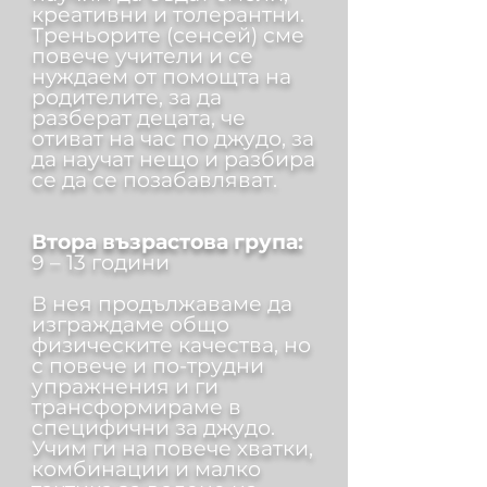
креативни и толерантни.
Треньорите (сенсей) сме
повече учители и се
нуждаем от помощта на
родителите, за да
разберат децата, че
отиват на час по джудо, за
да научат нещо и разбира
се да се позабавляват.
Втора възрастова група:
9 – 13 години
В нея продължаваме да
изграждаме общо
физическите качества, но
с повече и по-трудни
упражнения и ги
трансформираме в
специфични за джудо.
Учим ги на повече хватки,
комбинации и малко