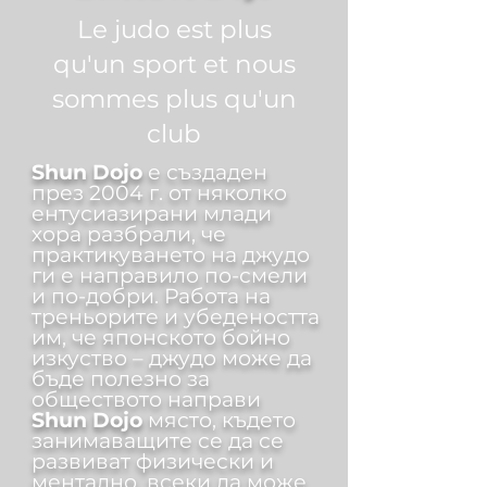
Le judo est plus
qu'un sport et nous
sommes plus qu'un
club
Shun Dojo
е създаден
през 2004 г. от няколко
ентусиазирани млади
хора разбрали, че
практикуването на джудо
ги е направило по-смели
и по-добри. Работа на
треньорите и убедеността
им, че японското бойно
изкуство – джудо може да
бъде полезно за
обществото направи
Shun Dojo
място, където
занимаващите се да се
развиват физически и
ментално, всеки да може