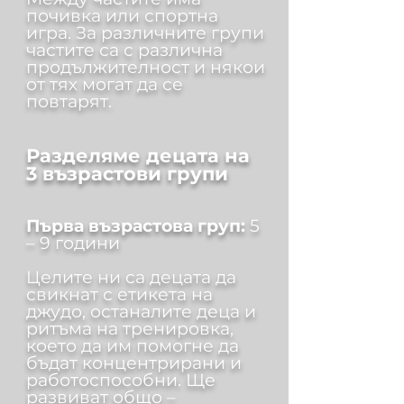
почивка или спортна
игра. За различните групи
частите са с различна
продължителност и някои
от тях могат да се
повтарят.
Разделяме децата на
3 възрастови групи
Първа възрастова груп:
5
– 9 години
Целите ни са децата да
свикнат с етикета на
джудо, останалите деца и
ритъма на тренировка,
което да им помогне да
бъдат концентрирани и
работоспособни. Ще
развиват общо –