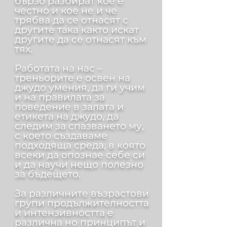
бързо разбират кое е
честно и кое не и че
трябва да се отнасят с
другите така както искат
другите да се отнасят към
тях.
Работата на нас –
треньорите е освен на
джудо умения, да ги учим
и на правилата за
поведение в залата и
етикета на джудо, да
следим за спазването му,
с което създаваме
подходяща среда, в която
всеки да опознае себе си
и да научи нещо полезно
за бъдещето.
За различните възрастови
групи продължителността
и интензивността е
различна но принципът и