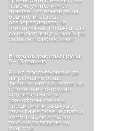
Треньорите (сенсей) сме
повече учители и се
нуждаем от помощта на
родителите, за да
разберат децата, че
отиват на час по джудо, за
да научат нещо и разбира
се да се позабавляват.
Втора възрастова група:
9 – 13 години
В нея продължаваме да
изграждаме общо
физическите качества, но
с повече и по-трудни
упражнения и ги
трансформираме в
специфични за джудо.
Учим ги на повече хватки,
комбинации и малко
тактика за водене на
рандори.