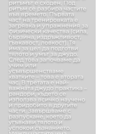
ритъмът е сходен. Под
ритъм се разбира частите
във времето. Първата
част на тренировката е
загрявка и упражнения за
физически качества (сила,
бързина, издръжливост,
гъвкавост, ловкост). Тя
има за цел да подготви
тялото и умът за джудо.
След това започваме да
учим или
усъвършенстваме
хватките – това е втората
час. В третата е най-
важната джудо практика –
рандори, където се
използва всичко научено
и придобито в другите
части. Завършваме с
разпускане, което да
угъвкави тялото и
успокои съзнанието.
Между частите има