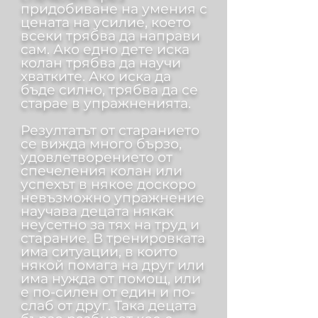
придобиване на умения с
цената на усилие, което
всеки трябва да направи
сам. Ако едно дете иска
колан трябва да научи
хватките. Ако иска да
бъде силно, трябва да се
старае в упражненията.
Резултатът от старанието
се вижда много бързо,
удовлетворението от
спечеления колан или
успехът в някое доскоро
невъзможно упражнение
научава децата някак
неусетно за тях на труд и
старание. В тренировката
има ситуации, в които
някой помага на друг или
има нужда от помощ, или
е по-силен от един и по-
слаб от друг. Така децата