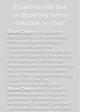
El judo es más que
un deporte y somos
más que un club.
Shun Dojo
е създаден
през 2004 г. от няколко
ентусиазирани млади
хора разбрали, че
практикуването на джудо
ги е направило по-смели
и по-добри. Работа на
треньорите и убедеността
им, че японското бойно
изкуство – джудо може да
бъде полезно за
обществото направи
Shun Dojo
място, където
занимаващите се да се
развиват физически и
ментално, всеки да може
да намери нещо полезно