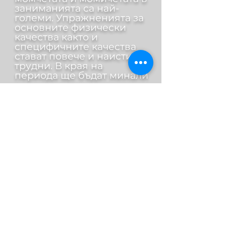
заниманията са най-
големи. Упражненията за
основните физически
качества както и
специфичните качества
стават повече и наистина
трудни. В края на
периода ще бъдат минали
всички хватки до черен
колан. Всеки от тях ще е
получил своя колан в
зависимост от уменията,
които е придобил. Тук ги
учим много комбинации,
тактика, борба на захват,
ритъм на атаките и
цялостна стратегия в
рандорито. Изграждаме
стил, съобразен с личните
качества и характер на
всеки джудист.
В края на тази възрастова