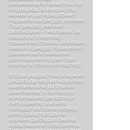
физическите качества по
подходящ за възрастта
начин и ще придобият
първите си джудо умения.
Под джудо умения
разбираме – желание за
рандори (схватка),
правилна стойка, основен
захват в джудо, правилно
движение и начално
разучаване на две-три
хватки в стойка и партер.
В тази възраст не е нужно
децата да научат идеално
хватките или да станат
шампиони, а по-скоро
използваме джудото и
ситуациите, в които
попадат на тренировка,
като средство да ги
научим да бъдат смели,
креативни и толерантни.