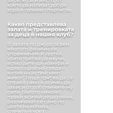
за себе си и място, от
което да излизат добри
хора и големи спортисти.
Какво представлява
залата и тренировката
за деца в нашия клуб?
В залата по джудо освен
многото физически
упражнения и хватки,
които трябва да научи,
всяко дете ще намери и
една социална среда –
копие на истинският
живот. То ще трябва да се
справя само и всичко да
зависи от собствените му
сили. Бялото кимоно
прави всички деца равни,
различават се само по
цвета на колана,
спечелен чрез