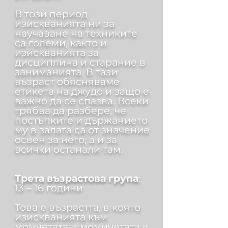
В този период
изискванията ни за
научаване на техниките
са големи, както и
изискванията за
дисциплина и старание в
заниманията. В тази
възраст обясняваме
етикета на джудо и защо е
важно да се спазва. Всеки
трябва да разбере, че
постъпките и държанието
му в залата са от значение
освен за него, а и за
всички останали там.
Трета възрастова група
:
13 – 16 години
Това е възрастта, в която
изискванията към
момчетата и момичетата в