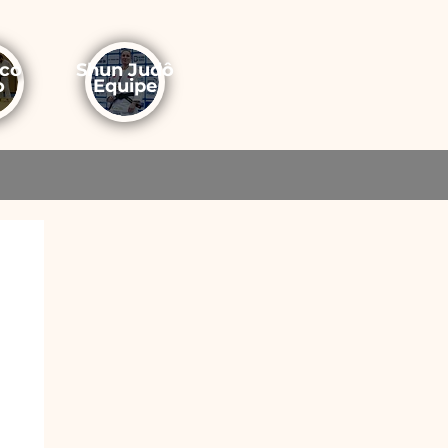
ico
Shun Judô
o
Equipe