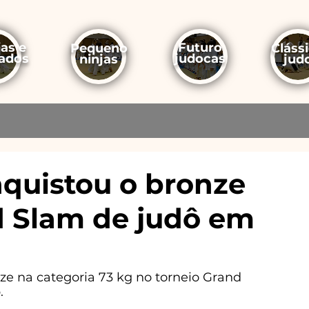
ias e
Futuro
Pequeno
Cláss
tados
judocas
ninjas
jud
nquistou o bronze
d Slam de judô em
e na categoria 73 kg no torneio Grand 
.