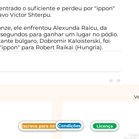
ntrado o suficiente e perdeu por "ippon" 
vo Victor Shterpu.
nze, ele enfrentou Alexunda Raicu, da 
segundos para ganhar um lugar no pódio.
ante búlgaro, Dobromir Kaloisterski, foi 
"ippon" para Robert Raikai (Hungria).
Ve
Condições
Escreva para nós
Licença
Copy
Todos 