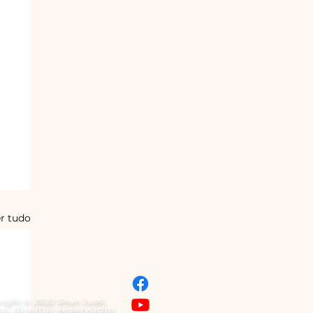
r tudo
right © 2022 Shun Judô.
os direitos reservados.