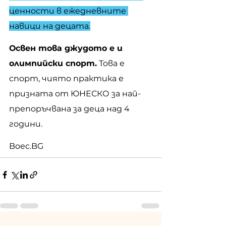
ценности в ежедневните 
навици на децата.
Освен това джудото е и 
олимпийски спорт.
 Това е 
спорт, чиято практика е 
призната от ЮНЕСКО за най-
препоръчвана за деца над 4 
години.
Boec.BG