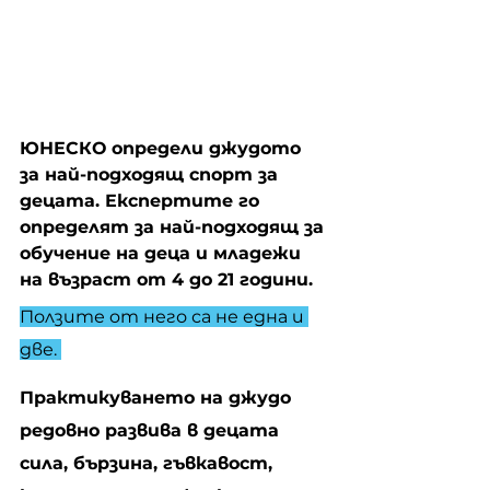
ЮНЕСКО определи джудото 
за най-подходящ спорт за 
децата. Експертите го 
определят за най-подходящ за 
обучение на деца и младежи 
на възраст от 4 до 21 години.
Ползите oт него са не една и 
две. 
Практикуването на джудо 
редовно развива в децата 
сила, бързина, гъвкавост, 