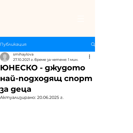
Публикация
smihaylova
27.10.2021 г.
време за четене: 1 мин.
ЮНЕСКО - джудото
най-подходящ спорт
за деца
Актуализирано:
20.06.2025 г.