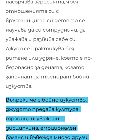
насърчава агресията, чрез 
отношенията си с 
връстниците си детето се 
научава да си сътрудничи, да 
уважава и развива себе си. 
Джудо се практикува без 
ритане или удряне, което е по-
безопасно за децата, когато 
започнат да тренират бойни 
изкуства.
Въпреки че е бойно изкуство, 
джудото предава култура, 
традиции, уважение, 
дисциплина, емоционален 
баланс и въвежда много други 