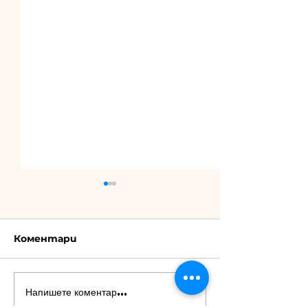
Коментари
Напишете коментар...
Бронзови медали за
"Бъди по-до