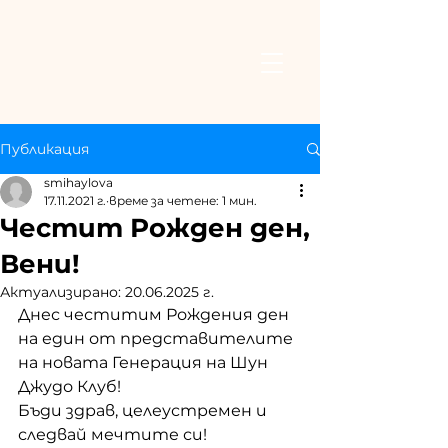
Публикация
smihaylova
17.11.2021 г.
време за четене: 1 мин.
Честит Рожден ден,
Вени!
Актуализирано:
20.06.2025 г.
Днес честитим Рождения ден 
на един от представителите 
на новата Генерация на Шун 
Джудо Клуб!
Бъди здрав, целеустремен и 
следвай мечтите си!