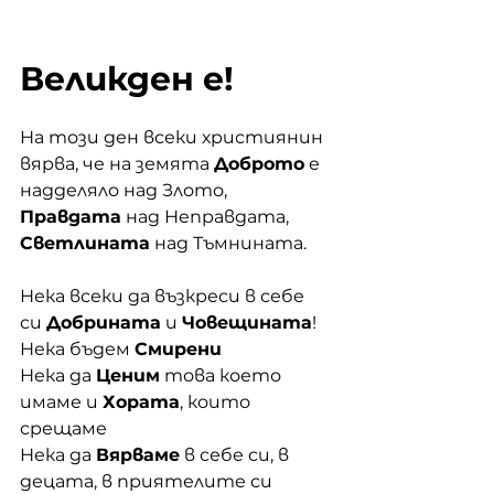
Великден е!
На този ден всеки християнин 
вярва, че на земята 
Доброто
 е 
надделяло над Злото, 
Правдата
 над Неправдата, 
Светлината
 над Тъмнината. 
Нека всеки да възкреси в себе 
си 
Добрината
 и 
Човещината
!  
Нека бъдем 
Смирени
Нека да 
Ценим
 това което 
имаме и 
Хората
, които 
срещаме
Нека да 
Вярваме
 в себе си, в 
децата, в приятелите си