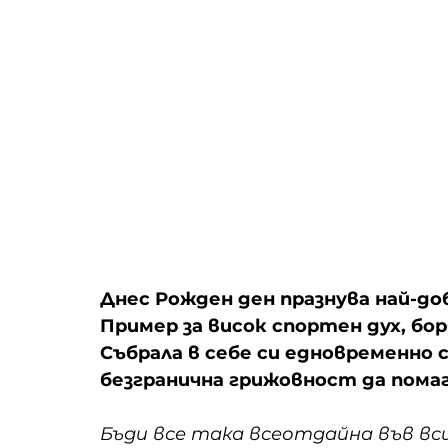
Днес Рожден ден празнува най-д
Пример за висок спортен дух, б
Събрала в себе си едновременно 
безгранична грижовност да пома
Бъди все така всеотдайна във вс