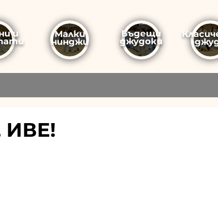
ни и
Бъдещи
Малки
Класич
тати
джудоки
нинджи
джу
 ИВЕ!