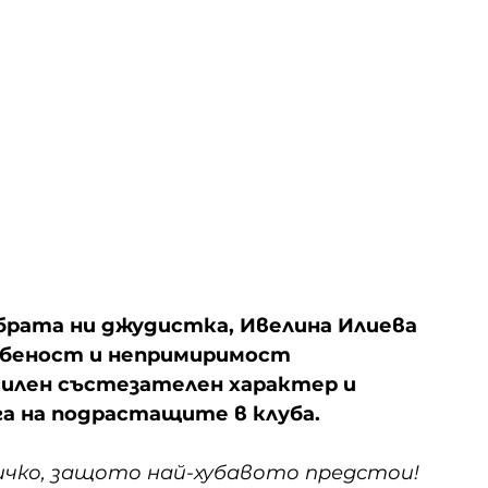
обрата ни джудистка, Ивелина Илиева
орбеност и непримиримост 
силен състезателен характер и 
га на подрастащите в клуба.
ичко, защото най-хубавото предстои!