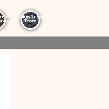
еско
Shun Judo
до
Team