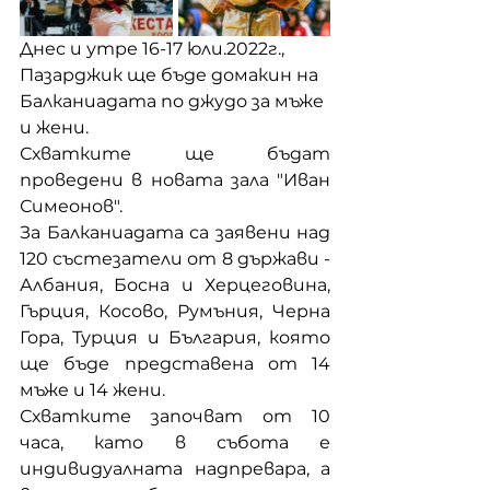
Днес и утре 16-17 юли.2022г., 
Пазарджик ще бъде домакин на 
Балканиадата по джудо за мъже 
и жени. 
Схватките ще бъдат 
проведени в новата зала "Иван 
Симеонов".
За Балканиадата са заявени над 
120 състезатели от 8 държави - 
Албания, Босна и Херцеговина, 
Гърция, Косово, Румъния, Черна 
Гора, Турция и България, която 
ще бъде представена от 14 
мъже и 14 жени. 
Схватките започват от 10 
часа, като в събота е 
индивидуалната надпревара, а 