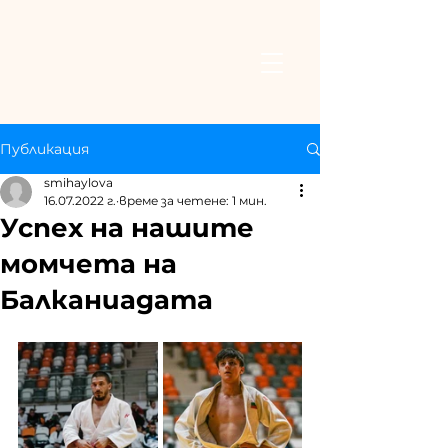
Публикация
smihaylova
16.07.2022 г.
време за четене: 1 мин.
Успех на нашите
момчета на
Балканиадата