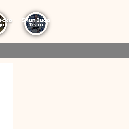
еско
Shun Judo
до
Team