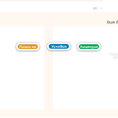
Виж 
Условия
Пиши ни
Лицензия
Copy
Al