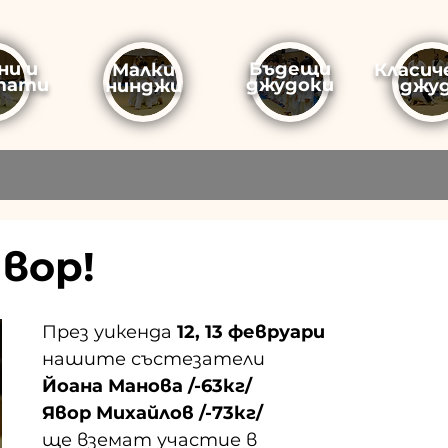
ни и
Бъдещи
Малки
Класич
тати
джудоки
нинджи
джу
Явор!
През уикенда 
12, 13 февруари
нашите състезатели 
Йоана Манова /-63кг/ 
Явор Михайлов /-73кг/
ще вземат участие в 