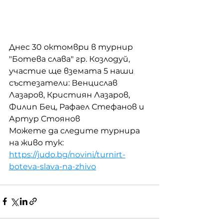
Днес 30 октомври в турнир 
"Ботева слава" гр. Козлодуй, 
участие ще вземата 5 наши 
състезатели: Венцислав 
Лазаров, Кристиян Лазаров, 
Филип Бец, Рафаел Стефанов и 
Артур Стоянов
Можете да следите турнира 
на живо тук:
https://judo.bg/novini/turnirt-
boteva-slava-na-zhivo