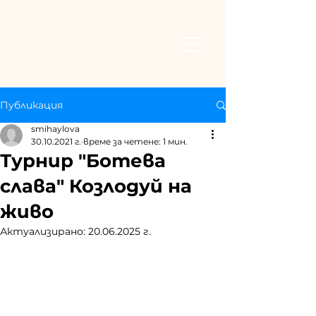
Публикация
smihaylova
30.10.2021 г.
време за четене: 1 мин.
Турнир "Ботева
слава" Козлодуй на
живо
Актуализирано:
20.06.2025 г.