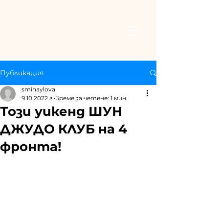
Публикация
smihaylova
9.10.2022 г.
време за четене: 1 мин.
Този уикенд ШУН
ДЖУДО КЛУБ на 4
фронта!