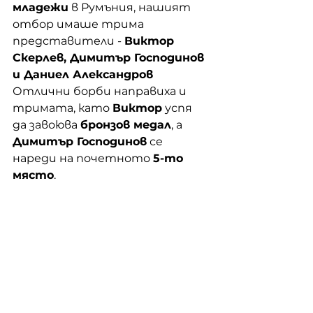
младежи
 в Румъния, нашият 
отбор имаше трима 
представители - 
Виктор 
Скерлев, Димитър Господинов 
и Даниел Александров
Отлични борби направиха и 
тримата, като 
Виктор
 успя 
да завоюва 
бронзов медал
, а 
Димитър Господинов
 се 
нареди на почетното 
5-то 
място
. 