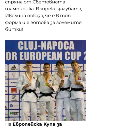
спряна от Световната 
шампионка. Въпреки загубата, 
Ивелина показа, че е в топ 
форма и е готова за големите 
битки!
На 
Европейска Купа за 