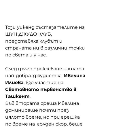
Този уикенд състезателите на 
ШУН ДЖУДО КЛУБ, 
представяха клубът и 
страната ни в различни точки 
по света и у нас.
След дълго прекъсване нашата 
най-добра  джудистка  
Ивелина 
Илиева
, взе участие на 
Световното първенство в 
Ташкент
. 
Във втората среща Ивелина 
доминираше почти през 
цялото време, но при грешка 
по време на  голден скор, беше 