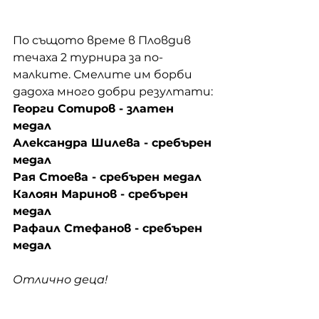
По същото време в Пловдив 
течаха 2 турнира за по-
малките. Смелите им борби 
дадоха много добри резултати:
Георги Сотиров - златен 
медал
Александра Шилева - сребърен 
медал
Рая Стоева - сребърен медал
Калоян Маринов - сребърен 
медал
Рафаил Стефанов - сребърен 
медал
Отлично деца!