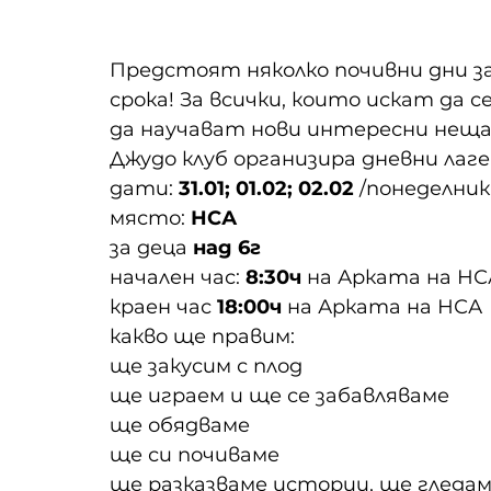
Предстоят няколко почивни дни з
срока! За всички, които искат да с
да научават нови интересни неща 
Джудо клуб организира дневни лаге
дати: 
31.01; 01.02; 02.02 
/понеделник
място: 
НСА
за деца 
над 6г
начален час: 
8:30ч
 на Арката на НС
краен час 
18:00ч
 на Арката на НСА
какво ще правим:
ще закусим с плод
ще играем и ще се забавляваме
ще обядваме
ще си почиваме
ще разказваме истории, ще гледам