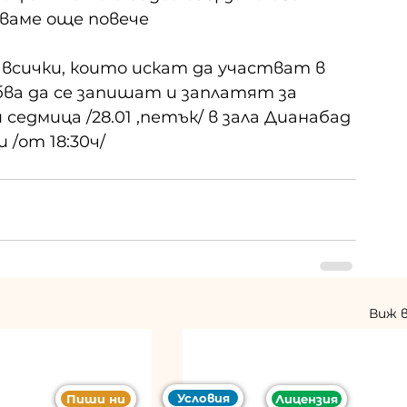
яваме още повече
 всички, които искат да участват в 
ва да се запишат и заплатят за 
седмица /28.01 ,петък/ в зала Дианабад 
/от 18:30ч/
Виж 
Условия
Пиши ни
Лицензия