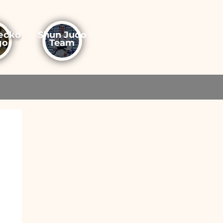
еско
Shun Judo
до
Team