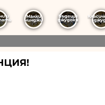
ни и
Бъдещи
Малки
Класич
тати
джудоки
нинджи
джу
НЦИЯ!