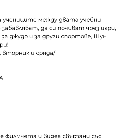
а учениците между двата учебни 
е забавляват, да си почиват чрез игри, 
за джудо и за други спортове, Шун 
ри!
, вторник и сряда/ 
А 
е филмчета и видеа свързани със 