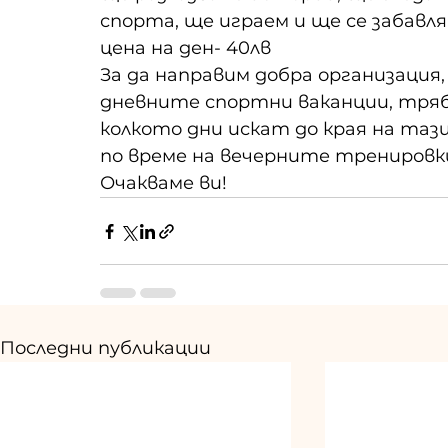
спорта, ще играем и ще се забавл
цена на ден- 40лв
За да направим добра организация,
дневните спортни ваканции, тряб
колкото дни искат до края на тази 
по време на вечерните тренировки 
Очакваме ви!
Последни публикации