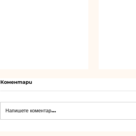
Коментари
Напишете коментар...
Трето място на ДОП
Бронзови
за момчетата на ШУН
мъжете 