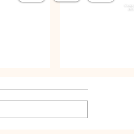
Copy
Al
 медали за
"Бъди по-добър от
на ШУН от
вчера"