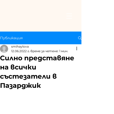
Публикация
smihaylova
12.06.2022 г.
време за четене: 1 мин.
Силно представяне
на всички
състезатели в
Пазарджик