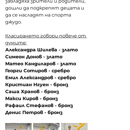
завладяха зрители и родители, 
дошли да подкрепят децата и 
да се насладят на спорта 
джудо.
Класирането говори повече от 
думите:
Александра Шилева - злато
Симеон Донов - злато 
Матео Кандиларов - злато 
Георги Сотиров - сребро 
Емил Александров - сребро 
Кристиан Нгуен - бронз 
Саша Хранов - бронз 
Макси Киров - бронз 
Рафаил Стефанов - бронз
Денис Петров - бронз