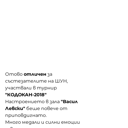
Отово 
отличен
 за 
състезателите на ШУН, 
участвали в турнир 
"КОДОКАН-2018"
Настроението в зала 
"Васил 
Левски"
 беше повече от 
приповдигнато. 
Много медали и силни емоции 