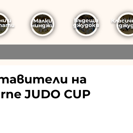
ни и
Бъдещи
Малки
Класич
тати
джудоки
нинджи
джу
тавители на
dirne JUDO CUP