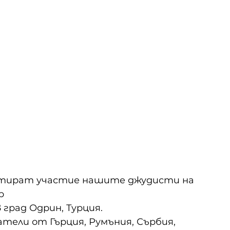
артират участие нашите джудисти на 
р 
град Одрин, Турция. 
тели от Гърция, Румъния, Сърбия, 