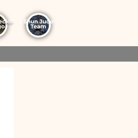
еско
Shun Judo
до
Team