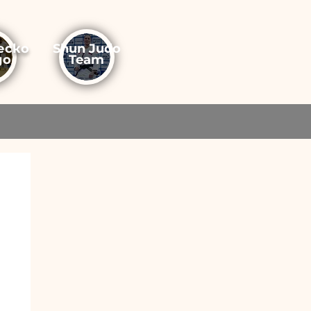
еско
Shun Judo
до
Team