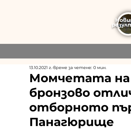
Нови
резул
13.10.2021 г.
време за четене: 0 мин.
Момчетата на
бронзово отли
отборното пъ
Панагюрище