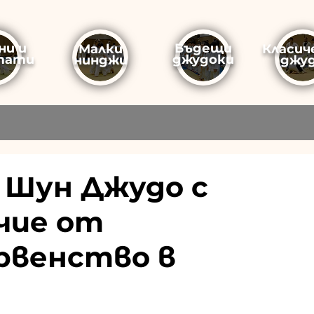
ни и
Бъдещи
Малки
Класич
тати
джудоки
нинджи
джу
 Шун Джудо с
чие от
рвенство в