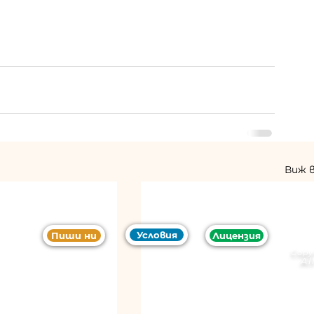
Виж 
Условия
Пиши ни
Лицензия
Copy
Al