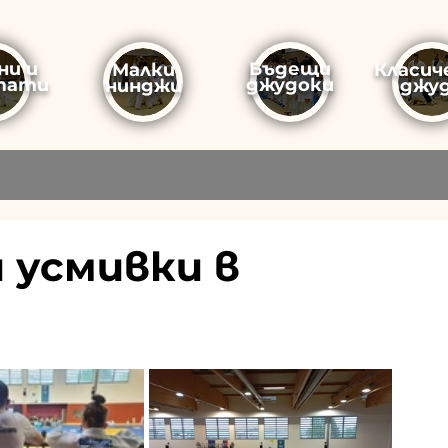
ни и
Бъдещи
Малки
Класич
тати
джудоки
нинджи
джу
 усмивки в