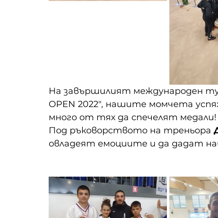
На завършилият международен тур
OPEN 2022", нашите момчета успях
много от тях да спечелят медали!
Под ръковорството на треньора 
овладеят емоциите и да дадат на