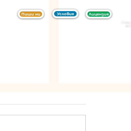
Условия
Пиши ни
Лицензия
Copy
Al