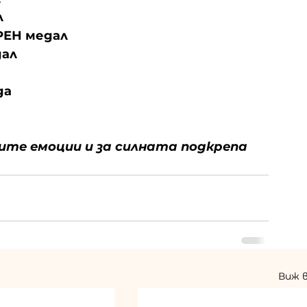
л
РЕН медал
дал
да
ите емоции и за силната подкрепа 
Виж 