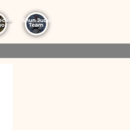
еско
Shun Judo
до
Team