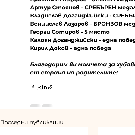
Артур Стоянов - СРЕБЪРЕН меда
Владислав Доганджийски - СРЕБЪ
Венцислав Лазаров - БРОНЗОВ ме
Георги Сотиров - 5 място
Калоян Доганджийски - една побе
Кирил Доков - една победа
Благодарим ви момчета за хубав
от страна на родителите!
Последни публикации