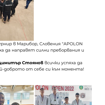
нир в Марибор, Словения "APOLON 
а да направят силни преборвания и 
Димитър Стоянов
 всички успяха да 
й-доброто от себе си към момента!