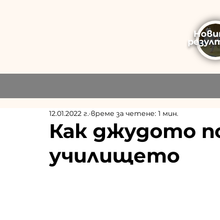
Нови
резул
12.01.2022 г.
време за четене: 1 мин.
Как джудото п
училището