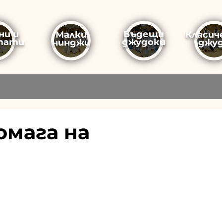
ни и
Бъдещи
Малки
Класич
тати
джудоки
нинджи
джу
омага на