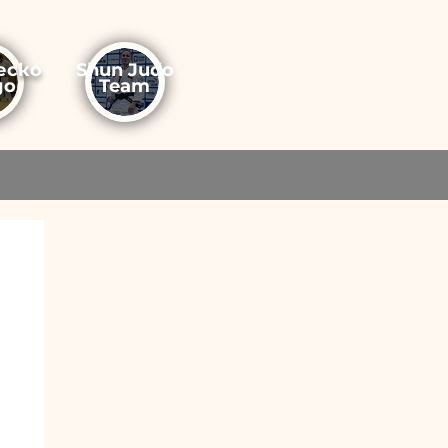
еско
Shun Judo
до
Team