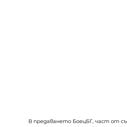
В предаването БоецБГ, част от с