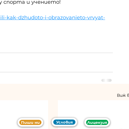
у спорта и учението!
-ili-kak-dzhudoto-i-obrazovanieto-vrvyat-
Виж 
Условия
Пиши ни
Лицензия