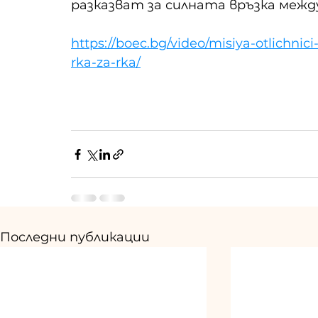
разказват за силната връзка межд
https://boec.bg/video/misiya-otlichnici
rka-za-rka/
Последни публикации