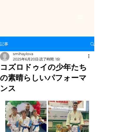
記事
smihaylova
2025年6月20日
読了時間: 1分
コズロドゥイの少年たち
の素晴らしいパフォーマ
ンス